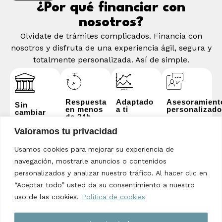
¿Por qué financiar con
nosotros?
Olvídate de trámites complicados. Financia con
nosotros y disfruta de una experiencia ágil, segura y
totalmente personalizada. Así de simple.
Respuesta
Adaptado
Asesoramient
Sin
en menos
a ti
personalizado
cambiar
de 24h
de banco
Cuotas
Un experto
Rápido y
que se
te guía en
Valoramos tu privacidad
Tú eliges
sin
ajustan a
todo
desde
esperas.
tu
momento.
dónde
Usamos cookies para mejorar su experiencia de
presupuesto.
pagar.
navegación, mostrarle anuncios o contenidos
personalizados y analizar nuestro tráfico. Al hacer clic en
“Aceptar todo” usted da su consentimiento a nuestro
uso de las cookies.
Política de cookies