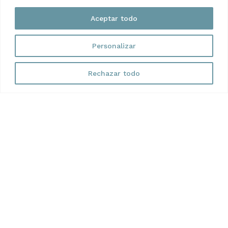
50 años
contigo (y los
Aceptar todo
que quedan)
Personalizar
En Carlaso Ocasión
llevamos más de medio
Rechazar todo
siglo trabajando con
una idea clara: ofrecer
con
coches de calidad
un trato de persona a
persona.
Somos un
concesionario
con raíces
multimarca
en Benidorm, donde
hemos construido
nuestra reputación con
honestidad, confianza y